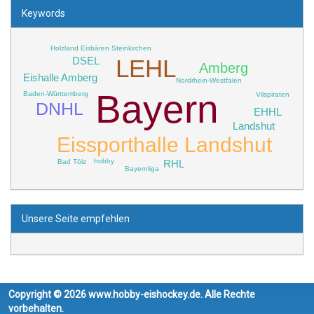
Keywords
Holzland Eisbären Steinkirchen
LEHL
DSEL
Amberg
Eishalle Amberg
Nordrhein-Westfalen
Bayern
Baden-Württemberg
Vilspiraten
DNHL
EHHL
Landshut
Eissporthalle Landshut
hobby
Bad Tölz
RHL
Bayernliga
Unsere Seite empfehlen
Copyright © 2026 www.hobby-eishockey.de. Alle Rechte
vorbehalten.