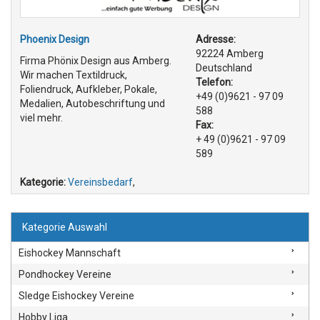
Phoenix Design
Adresse:
92224 Amberg
Firma Phönix Design aus Amberg.
Deutschland
Wir machen Textildruck,
Telefon:
Foliendruck, Aufkleber, Pokale,
+49 (0)9621 - 97 09
Medalien, Autobeschriftung und
588
viel mehr.
Fax:
+ 49 (0)9621 - 97 09
589
Kategorie:
Vereinsbedarf
,
Kategorie Auswahl
Eishockey Mannschaft
Pondhockey Vereine
Sledge Eishockey Vereine
Hobby Liga