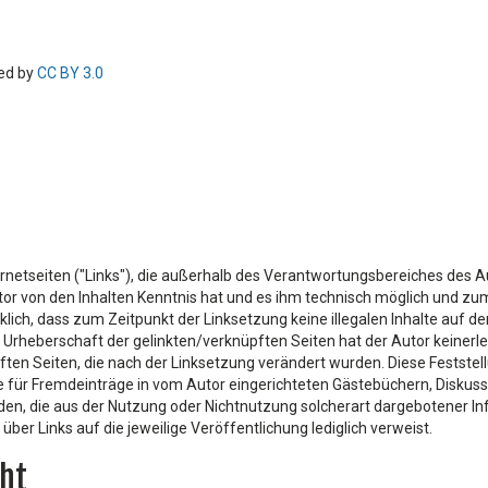
sed by
CC BY 3.0
ernetseiten ("Links"), die außerhalb des Verantwortungsbereiches des A
 Autor von den Inhalten Kenntnis hat und es ihm technisch möglich und zu
cklich, dass zum Zeitpunkt der Linksetzung keine illegalen Inhalte auf 
e Urheberschaft der gelinkten/verknüpften Seiten hat der Autor keinerlei 
pften Seiten, die nach der Linksetzung verändert wurden. Diese Feststell
für Fremdeinträge in vom Autor eingerichteten Gästebüchern, Diskussion
den, die aus der Nutzung oder Nichtnutzung solcherart dargebotener Inf
über Links auf die jeweilige Veröffentlichung lediglich verweist.
ht