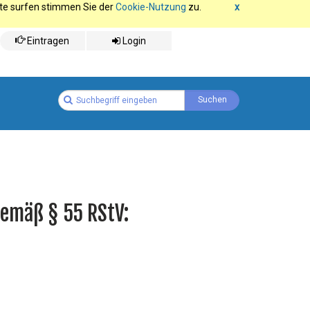
ite surfen stimmen Sie der
Cookie-Nutzung
zu.
x
Eintragen
Login
gemäß § 55 RStV: