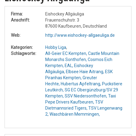
Firma:
Eishockey Allgäuliga
Anschrift:
Frauenschuhstr. 3
87600 Kaufbeuren, Deutschland
Web:
http://www.eishockey-allgaeuliga.de
Kategorien:
Hobby Liga
,
Schlagworte:
All-Geier EC Kempten,
Castle Mountain
Monarchs Sonthofen,
Cosmos Eich
Kempten,
EAL,
Eishockey
Allgäuliga,
Elbsee Haie Aitrang,
ESK
Piranhas Kempten,
Greuter
Hechte,
Hubertus Apfeltrang,
Puckstiere
Leutkirch,
SG EC Obergünzburg/SV 29
Kempten,
SSV Niedersonthofen,
Taxi
Pepe Drivers Kaufbeuren,
TSV
Dietmannsried Tigers,
TSV Lengenwang
2,
Waschbären Memmingen,