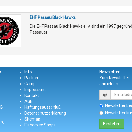
EHF Passau Black Hawks
Die EHF Passau Black Hawks e. V. sind ein 1997 gegrün
Passauer
e
Info
Newsletter
Partner
Zum Newsletter
Camp
anmelden
Impressum
d
@
Kontakt
AGB
Newsletter bes
GB
Haftungsausschluß
Newsletter kü
Datenschutzerklärung
Sitemap
n,
Eishockey Shops