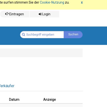
ite surfen stimmen Sie der
Cookie-Nutzung
zu.
x
Eintragen
Login
erkäufer
Datum
Anzeige