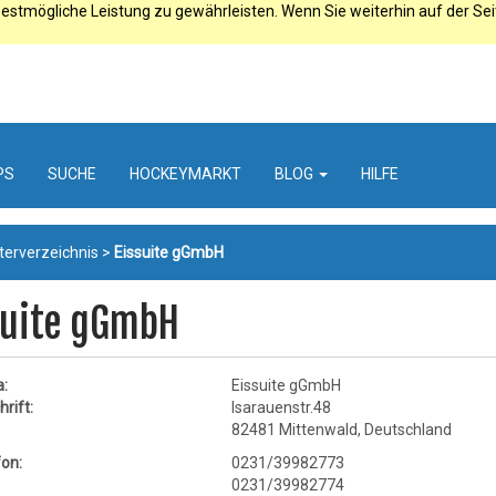
estmögliche Leistung zu gewährleisten. Wenn Sie weiterhin auf der Se
PS
SUCHE
HOCKEYMARKT
BLOG
HILFE
terverzeichnis
>
Eissuite gGmbH
suite gGmbH
:
Eissuite gGmbH
rift:
Isarauenstr.48
82481 Mittenwald, Deutschland
on:
0231/39982773
0231/39982774