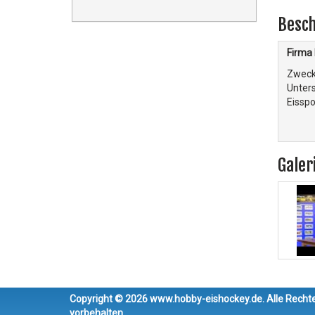
Besch
Firma 
Zweck 
Unters
Eisspo
Galer
Copyright © 2026 www.hobby-eishockey.de. Alle Recht
vorbehalten.