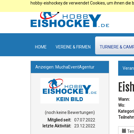
hobby-eishockey.de verwendet Cookies, um ihnen die b
HOME
VEREINE & FIRMEN
TURNIERE & CAM
Anzeigen: MuchaEventAgentur
Veran
Eis
Wann:
Wo:
Kategori
(noch keine Bewertungen)
Teilneh
Mitglied seit:
07.07.2022
letzte Aktivität:
23.12.2022
Ter