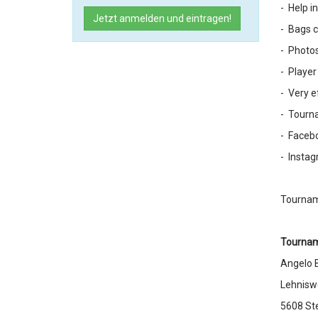
- Help i
Jetzt anmelden und eintragen!
- Bags c
- Photos
- Player 
- Very ef
- Tour
- Faceb
- Insta
Tournam
Tournam
Angelo 
Lehnisw
5608 Ste