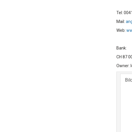
Tel: 004
Mail:
ang
Web:
ww
Bank:
CH 87 0
Owner: 
Bil