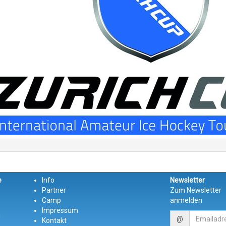
e
Info
Newsletter
Partner
Zum Newsletter
Camp
anmelden
Impressum
d
@
Kontakt