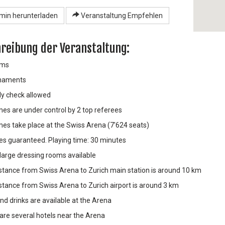
min herunterladen
Veranstaltung Empfehlen
reibung der Veranstaltung:
ams
rnaments
dy check allowed
mes are under control by 2 top referees
mes take place at the Swiss Arena (7'624 seats)
s guaranteed. Playing time: 30 minutes
 large dressing rooms available
stance from Swiss Arena to Zurich main station is around 10 km
stance from Swiss Arena to Zurich airport is around 3 km
nd drinks are available at the Arena
are several hotels near the Arena