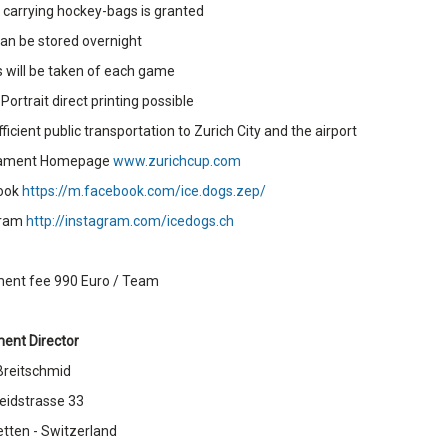
n carrying hockey-bags is granted
an be stored overnight
 will be taken of each game
Portrait direct printing possible
ficient public transportation to Zurich City and the airport
nament Homepage
www.zurichcup.com
ook
https://m.facebook.com/ice.dogs.zep/
gram
http://instagram.com/icedogs.ch
ent fee 990 Euro / Team
ent Director
Breitschmid
eidstrasse 33
tten - Switzerland