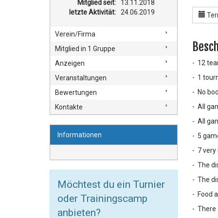
Mitglied seit:
13.11.2018
letzte Aktivität:
24.06.2019
Ter
Verein/Firma
Besch
Mitglied in 1 Gruppe
- 12 te
Anzeigen
- 1 tou
Veranstaltungen
- No bo
Bewertungen
- All ga
Kontakte
- All ga
Informationen
- 5 game
- 7 very
- The di
- The di
Möchtest du ein Turnier
- Food a
oder Trainingscamp
- There 
anbieten?