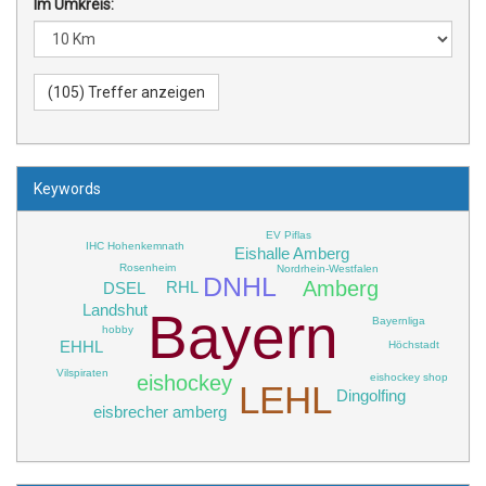
Im Umkreis:
Keywords
EV Piflas
IHC Hohenkemnath
Eishalle Amberg
Rosenheim
Nordrhein-Westfalen
DNHL
Amberg
RHL
DSEL
Landshut
Bayern
Bayernliga
hobby
EHHL
Höchstadt
Vilspiraten
eishockey shop
eishockey
LEHL
Dingolfing
eisbrecher amberg