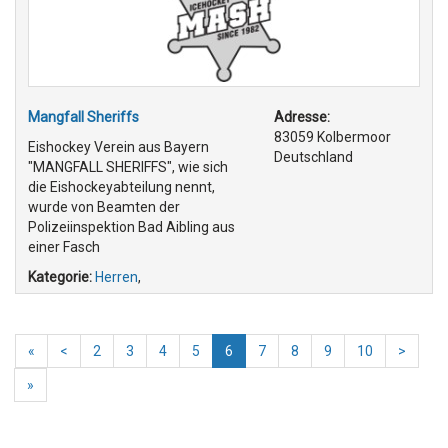
Mangfall Sheriffs
Adresse:
83059 Kolbermoor
Eishockey Verein aus Bayern
Deutschland
"MANGFALL SHERIFFS", wie sich
die Eishockeyabteilung nennt,
wurde von Beamten der
Polizeiinspektion Bad Aibling aus
einer Fasch
Kategorie:
Herren
,
«
<
2
3
4
5
6
7
8
9
10
>
»