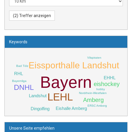
Keywords
Vilspiraten
Eissporthalle Landshut
Bad Tölz
RHL
Bayern
EHHL
Bayernliga
eishockey
DNHL
hobby
LEHL
Nordrhein-Westfalen
Landshut
Amberg
ERSC Amberg
Eishalle Amberg
Dingolfing
Unsere Seite empfehlen