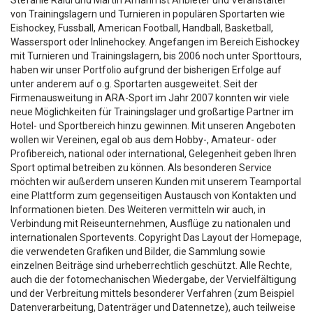
Stefanie Raidl und Martin Amann ist Anbieter und Veranstalter
von Trainingslagern und Turnieren in populären Sportarten wie
Eishockey, Fussball, American Football, Handball, Basketball,
Wassersport oder Inlinehockey. Angefangen im Bereich Eishockey
mit Turnieren und Trainingslagern, bis 2006 noch unter Sporttours,
haben wir unser Portfolio aufgrund der bisherigen Erfolge auf
unter anderem auf o.g. Sportarten ausgeweitet. Seit der
Firmenausweitung in ARA-Sport im Jahr 2007 konnten wir viele
neue Möglichkeiten für Trainingslager und großartige Partner im
Hotel- und Sportbereich hinzu gewinnen. Mit unseren Angeboten
wollen wir Vereinen, egal ob aus dem Hobby-, Amateur- oder
Profibereich, national oder international, Gelegenheit geben Ihren
Sport optimal betreiben zu können. Als besonderen Service
möchten wir außerdem unseren Kunden mit unserem Teamportal
eine Plattform zum gegenseitigen Austausch von Kontakten und
Informationen bieten. Des Weiteren vermitteln wir auch, in
Verbindung mit Reiseunternehmen, Ausflüge zu nationalen und
internationalen Sportevents. Copyright Das Layout der Homepage,
die verwendeten Grafiken und Bilder, die Sammlung sowie
einzelnen Beiträge sind urheberrechtlich geschützt. Alle Rechte,
auch die der fotomechanischen Wiedergabe, der Vervielfältigung
und der Verbreitung mittels besonderer Verfahren (zum Beispiel
Datenverarbeitung, Datenträger und Datennetze), auch teilweise