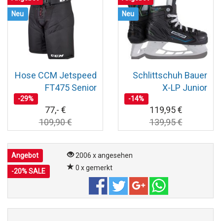
Neu
Neu
Hose CCM Jetspeed
Schlittschuh Bauer
FT475 Senior
X-LP Junior
-29%
-14%
77,- €
119,95 €
109,90 €
139,95 €
Angebot
2006 x angesehen
0 x gemerkt
-20% SALE