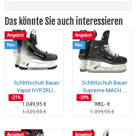
Das könnte Sie auch interessieren
Angebot
Angebot
Neu
Neu
Schlittschuh Bauer
Schlittschuh Bauer
Vapor HYP2RLITE
Supreme MACH TI
-21%
Senior
-29%
Senior
1.049,95 €
980,- €
1.339,95 €
1.399,95 €
Angebot
Angebot